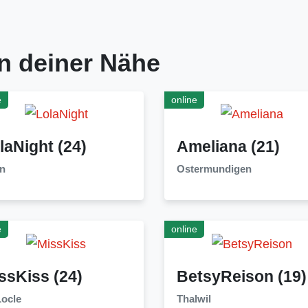
n deiner Nähe
e
online
laNight
(24)
Ameliana
(21)
n
Ostermundigen
e
online
ssKiss
(24)
BetsyReison
(19)
Locle
Thalwil