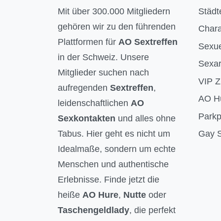
Mit über 300.000 Mitgliedern
Städt
gehören wir zu den führenden
Chara
Plattformen für
AO Sextreffen
Sexue
in der Schweiz. Unsere
Sexar
Mitglieder suchen nach
VIP 
aufregenden
Sextreffen
,
AO H
leidenschaftlichen
AO
Parkp
Sexkontakten
und alles ohne
Tabus. Hier geht es nicht um
Gay S
Idealmaße, sondern um echte
Menschen und authentische
Erlebnisse. Finde jetzt die
heiße
AO Hure
,
Nutte
oder
Taschengeldlady
, die perfekt