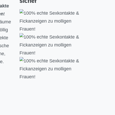
sicher
akte
en
!
räume
llig
fekte
nsche
he,
e.