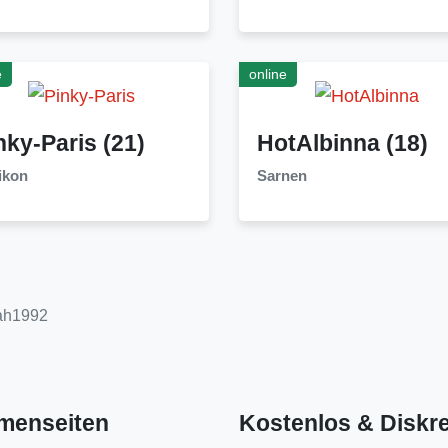
e
online
nky-Paris
(21)
HotAlbinna
(18)
ikon
Sarnen
ah1992
menseiten
Kostenlos & Diskre