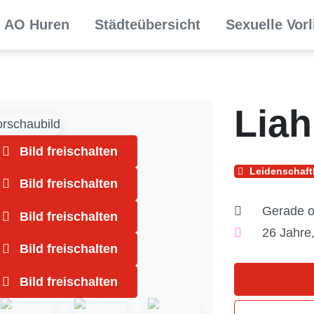
AO Huren
Städteübersicht
Sexuelle Vor
Lia
Bild freischalten
Leidenschaft
Bild freischalten
Gerade o
Bild freischalten
26 Jahre,
Bild freischalten
Bild freischalten