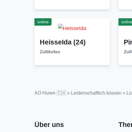
online
onlin
HeisseIda
(24)
Pi
Zollikofen
Zoll
AO Huren 🇨🇭
»
Leidenschaftlich küssen
»
Li
Über uns
The