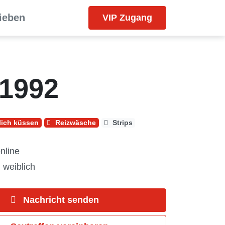
lieben
VIP Zugang
h1992
lich küssen
Reizwäsche
Strips
nline
 weiblich
Nachricht senden