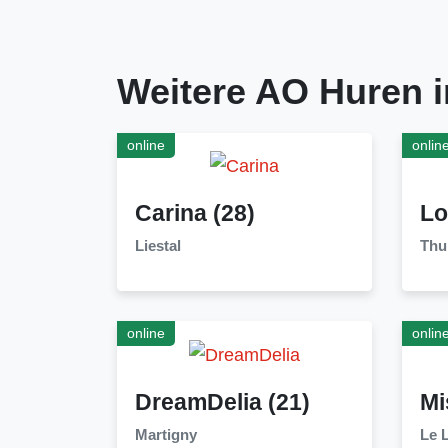
Weitere AO Huren i
online
onlin
Carina
(28)
Lo
Liestal
Thu
online
onlin
DreamDelia
(21)
Mi
Martigny
Le 