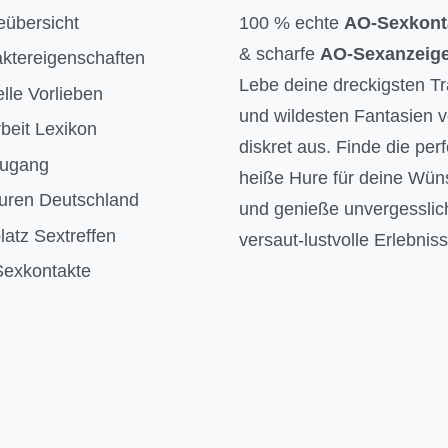
eübersicht
100 % echte
AO-Sexkont
& scharfe
AO-Sexanzeig
ktereigenschaften
Lebe deine dreckigsten T
lle Vorlieben
und wildesten Fantasien vö
beit Lexikon
diskret aus. Finde die per
Zugang
heiße Hure für deine Wü
uren Deutschland
und genieße unvergesslic
latz Sextreffen
versaut-lustvolle Erlebniss
exkontakte