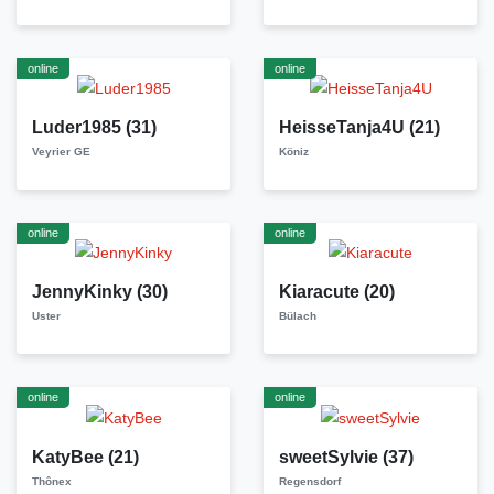
online
online
Luder1985
(31)
HeisseTanja4U
(21)
Veyrier GE
Köniz
online
online
JennyKinky
(30)
Kiaracute
(20)
Uster
Bülach
online
online
KatyBee
(21)
sweetSylvie
(37)
Thônex
Regensdorf