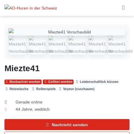
Skip to main content
Miezte41
Beobachtet werden
Gefilmt werden
Leidenschaftlich küssen
Reizwäsche
Rollenspiele
Voyeur (zuschauen)
Gerade online
44 Jahre, weiblich
Nachricht senden