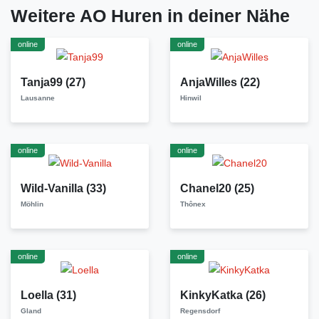
Weitere AO Huren in deiner Nähe
online
online
Tanja99
(27)
AnjaWilles
(22)
Lausanne
Hinwil
online
online
Wild-Vanilla
(33)
Chanel20
(25)
Möhlin
Thônex
online
online
Loella
(31)
KinkyKatka
(26)
Gland
Regensdorf